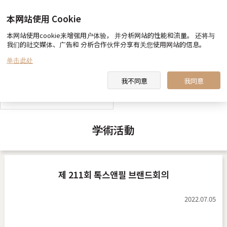
本网站使用 Cookie
本网站使用cookie来增强用户体验， 并分析网站的性能和流量。 还将与
我们的社交媒体、广告和 分析合作伙伴分享有关您使用网站的信息。
toxnfill 美容医院 向您约定
医生&职员 介绍
单击此处
我不同意
我同意
toxnfill 美容医院 视频
学術活動
제 211회 톡스앤필 브랜드회의
2022.07.05